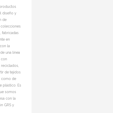
productos
l diseño y
n de
s colecciones
, fabricadas
nte en
con la
de una línea
 con
 reciclados,
tir de tejidos
s como de
e plástico. Es
que somos
sa con la
ión GRS y