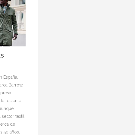
ES
n España,
arca Barrow,
mpresa
de reciente
 aunque
 sector textil
erca de
s 50 años.