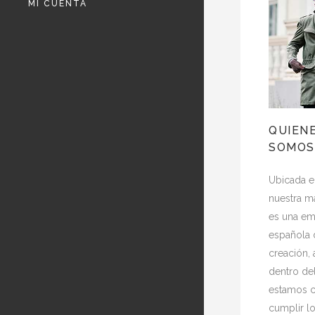
MI CUENTA
QUIEN
SOMOS
Ubicada e
nuestra m
es una e
española 
creación,
dentro del
estamos c
cumplir lo