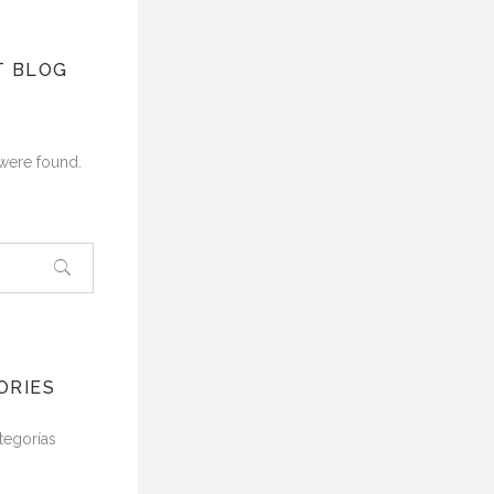
T BLOG
were found.
ORIES
tegorías