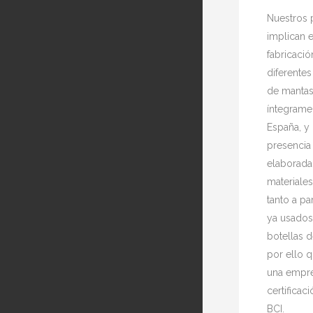
Nuestros 
implican e
fabricació
diferente
de mantas
íntegrame
España, y 
presencia 
elaborada
materiales
tanto a par
ya usado
botellas d
por ello 
una empre
certificac
BCI.