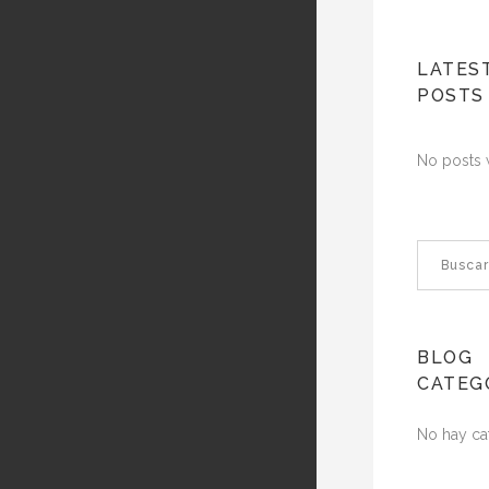
LATES
POSTS
No posts 
BLOG
CATEG
No hay ca