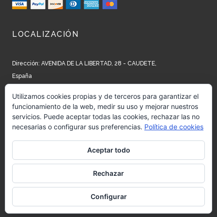
LOCALIZACIÓN
Dirección: AVENIDA DE LA LIBERTAD, 28 - CAUDETE,
España
Teléfono: +34 965 827 250
Utilizamos cookies propias y de terceros para garantizar el
funcionamiento de la web, medir su uso y mejorar nuestros
Email: info@barrow.es
servicios. Puede aceptar todas las cookies, rechazar las no
necesarias o configurar sus preferencias.
Política de cookies
REDES SOCIALES
Aceptar todo
Siguenos en:
Facebook
Rechazar
Siguenos en:
Instagram
Configurar