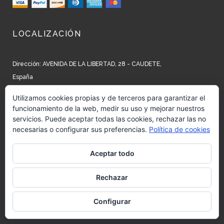
LOCALIZACIÓN
Dirección: AVENIDA DE LA LIBERTAD, 28 - CAUDETE,
España
Teléfono: +34 965 827 250
Utilizamos cookies propias y de terceros para garantizar el
funcionamiento de la web, medir su uso y mejorar nuestros
Email: info@barrow.es
servicios. Puede aceptar todas las cookies, rechazar las no
necesarias o configurar sus preferencias.
Política de cookies
REDES SOCIALES
Aceptar todo
Siguenos en:
Facebook
Rechazar
Siguenos en:
Instagram
Configurar