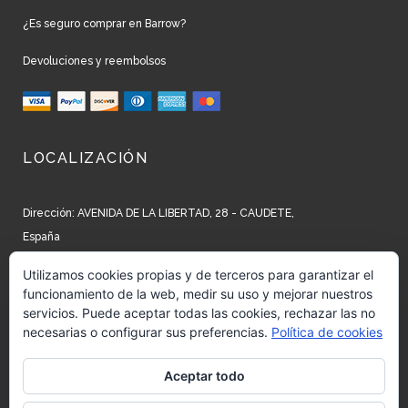
¿Es seguro comprar en Barrow?
Devoluciones y reembolsos
LOCALIZACIÓN
Dirección: AVENIDA DE LA LIBERTAD, 28 - CAUDETE,
España
Teléfono: +34 965 827 250
Utilizamos cookies propias y de terceros para garantizar el
funcionamiento de la web, medir su uso y mejorar nuestros
Email: info@barrow.es
servicios. Puede aceptar todas las cookies, rechazar las no
necesarias o configurar sus preferencias.
Política de cookies
REDES SOCIALES
Aceptar todo