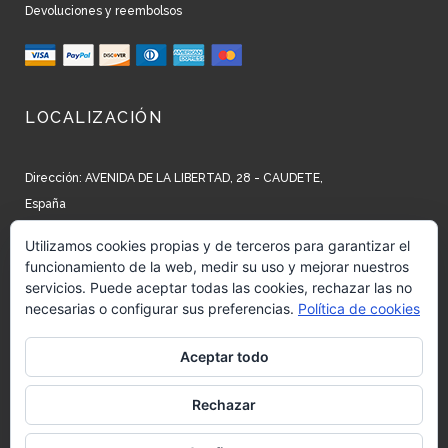
Devoluciones y reembolsos
LOCALIZACIÓN
Dirección: AVENIDA DE LA LIBERTAD, 28 - CAUDETE,
España
Teléfono: +34 965 827 250
Utilizamos cookies propias y de terceros para garantizar el
funcionamiento de la web, medir su uso y mejorar nuestros
Email: info@barrow.es
servicios. Puede aceptar todas las cookies, rechazar las no
necesarias o configurar sus preferencias.
Política de cookies
REDES SOCIALES
Aceptar todo
Siguenos en:
Facebook
Rechazar
Siguenos en:
Instagram