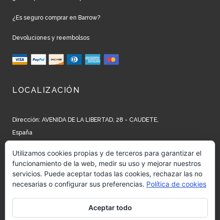
¿Es seguro comprar en Barrow?
Devoluciones y reembolsos
LOCALIZACIÓN
Dirección: AVENIDA DE LA LIBERTAD, 28 - CAUDETE,
España
Teléfono: +34 965 827 250
Utilizamos cookies propias y de terceros para garantizar el
funcionamiento de la web, medir su uso y mejorar nuestros
Email: info@barrow.es
servicios. Puede aceptar todas las cookies, rechazar las no
necesarias o configurar sus preferencias.
Política de cookies
REDES SOCIALES
Aceptar todo