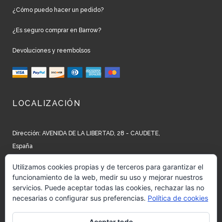
¿Cómo puedo hacer un pedido?
¿Es seguro comprar en Barrow?
Devoluciones y reembolsos
LOCALIZACIÓN
Dirección: AVENIDA DE LA LIBERTAD, 28 - CAUDETE,
España
Teléfono: +34 965 827 250
Utilizamos cookies propias y de terceros para garantizar el
funcionamiento de la web, medir su uso y mejorar nuestros
Email: info@barrow.es
servicios. Puede aceptar todas las cookies, rechazar las no
necesarias o configurar sus preferencias.
Política de cookies
REDES SOCIALES
Aceptar todo