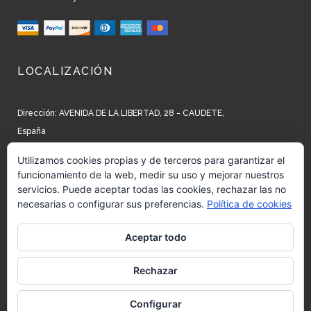
LOCALIZACIÓN
Dirección: AVENIDA DE LA LIBERTAD, 28 - CAUDETE,
España
Teléfono: +34 965 827 250
Utilizamos cookies propias y de terceros para garantizar el
funcionamiento de la web, medir su uso y mejorar nuestros
Email: info@barrow.es
servicios. Puede aceptar todas las cookies, rechazar las no
necesarias o configurar sus preferencias.
Política de cookies
REDES SOCIALES
Aceptar todo
Siguenos en:
Facebook
Rechazar
Siguenos en:
Instagram
Configurar