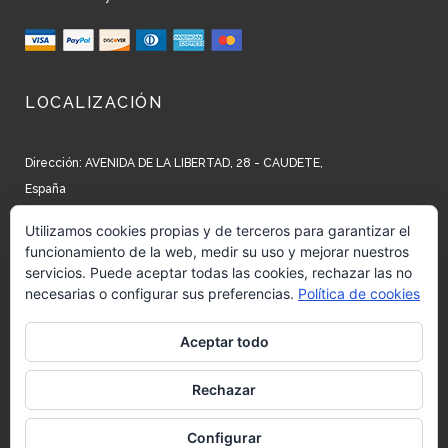
LOCALIZACIÓN
Dirección: AVENIDA DE LA LIBERTAD, 28 - CAUDETE,
España
Teléfono: +34 965 827 250
Utilizamos cookies propias y de terceros para garantizar el
funcionamiento de la web, medir su uso y mejorar nuestros
Email: info@barrow.es
servicios. Puede aceptar todas las cookies, rechazar las no
necesarias o configurar sus preferencias.
Política de cookies
REDES SOCIALES
Aceptar todo
Siguenos en:
Facebook
Rechazar
Siguenos en:
Instagram
Configurar