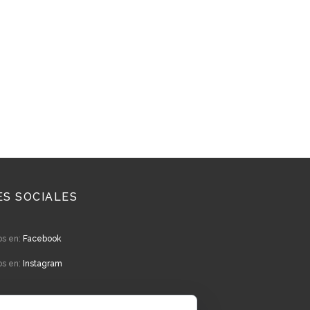
ES SOCIALES
os en:
Facebook
os en:
Instagram