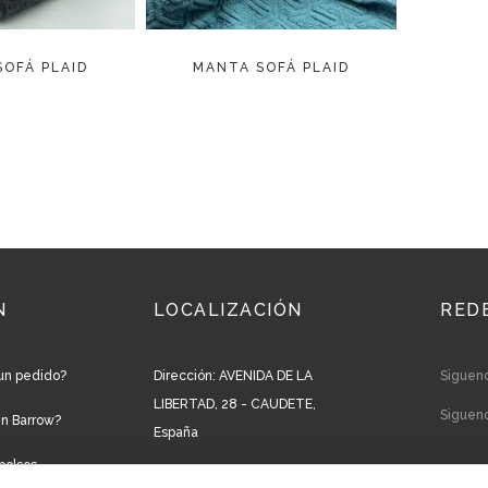
OFÁ PLAID
MANTA SOFÁ PLAID
N
LOCALIZACIÓN
RED
un pedido?
Dirección: AVENIDA DE LA
Siguen
LIBERTAD, 28 - CAUDETE,
Siguen
en Barrow?
España
bolsos
Teléfono: +34 965 827 250