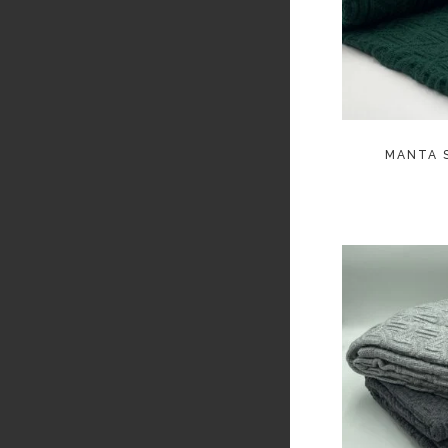
LEE
MANTA S
LEE