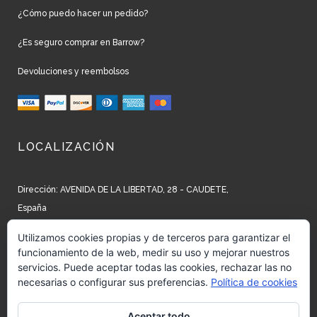
¿Cómo puedo hacer un pedido?
¿Es seguro comprar en Barrow?
Devoluciones y reembolsos
LOCALIZACIÓN
Dirección: AVENIDA DE LA LIBERTAD, 28 - CAUDETE,
España
Teléfono: +34 965 827 250
Utilizamos cookies propias y de terceros para garantizar el
funcionamiento de la web, medir su uso y mejorar nuestros
Email: info@barrow.es
servicios. Puede aceptar todas las cookies, rechazar las no
necesarias o configurar sus preferencias.
Política de cookies
REDES SOCIALES
Aceptar todo